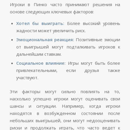
Игроки в Пинко часто принимают решения на
основе следующих ключевых факторов:
Хотел бы выиграть:
Более высокий уровень
жадности может увеличить риск.
Эмоциональная реакция:
Позитивные эмоции
от выигрышей могут подталкивать игроков к
дальнейшим ставкам.
Социальное влияние:
Игры могут быть более
привлекательными, если друзья также
участвуют.
Эти факторы могут сильно повлиять на то,
насколько успешно игроки могут оценивать свои
шансы и ситуации. Например, когда игроки
находятся в возбужденном состоянии после
небольших выигрышей, они могут недооценивать
риски и продолжать играть, что часто ведет к