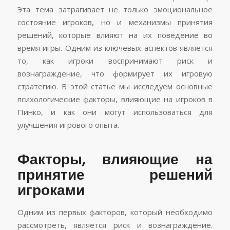
Эта тема затрагивает не только эмоциональное
состояние игроков, но и механизмы принятия
решений, которые влияют на их поведение во
время игры. Одним из ключевых аспектов является
то, как игроки воспринимают риск и
вознаграждение, что формирует их игровую
стратегию. В этой статье мы исследуем основные
психологические факторы, влияющие на игроков в
Пинко, и как они могут использоваться для
улучшения игрового опыта.
Факторы, влияющие на
принятие решений
игроками
Одним из первых факторов, который необходимо
рассмотреть, является риск и вознаграждение.