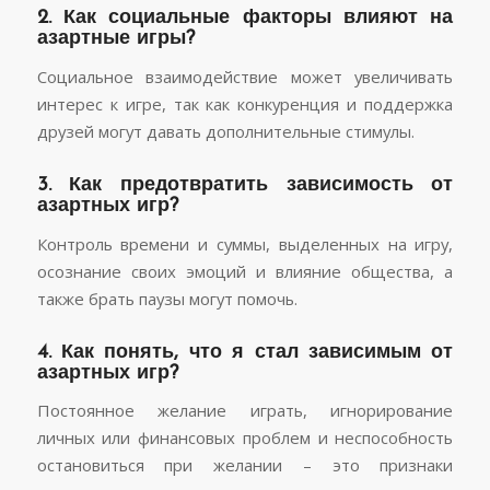
2. Как социальные факторы влияют на
азартные игры?
Социальное взаимодействие может увеличивать
интерес к игре, так как конкуренция и поддержка
друзей могут давать дополнительные стимулы.
3. Как предотвратить зависимость от
азартных игр?
Контроль времени и суммы, выделенных на игру,
осознание своих эмоций и влияние общества, а
также брать паузы могут помочь.
4. Как понять, что я стал зависимым от
азартных игр?
Постоянное желание играть, игнорирование
личных или финансовых проблем и неспособность
остановиться при желании – это признаки