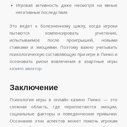
Игровая активность даже несмотря на явные
негативные последствия.
Это ведет к болезненному циклу, когда игроки
пытаются компенсировать угнетение,
испытываемое после проигрышей, новыми
ставками и эмоциями. Поэтому важно учитывать
психологическую составляющую при игре в Пинко и
осознавать риски вовлечения в азартные игры
казино авиатор
.
Заключение
Психология игры в онлайн казино Пинко — это
сложная область, где переплетаются эмоции,
социальные факторы и поведенческие привычки.
Осознание этих аспектов может помочь игрокам